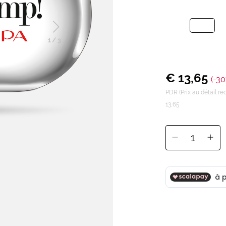
1
/
3
€ 13,65
(-30
PDR (Prix au détail 
13,65
1