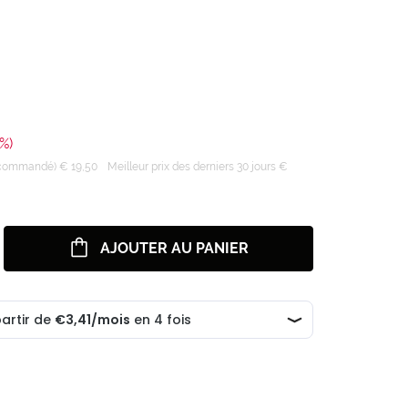
%)
recommandé) € 19,50
Meilleur prix des derniers 30 jours €
AJOUTER AU PANIER