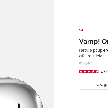
SALE
Vamp! O
Fards à paupièr
effet multiple
040494A116
4.8
/
040494