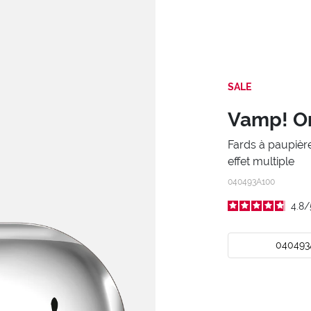
SALE
Vamp! O
Fards à paupièr
effet multiple
040493A100
4.8
/
040493