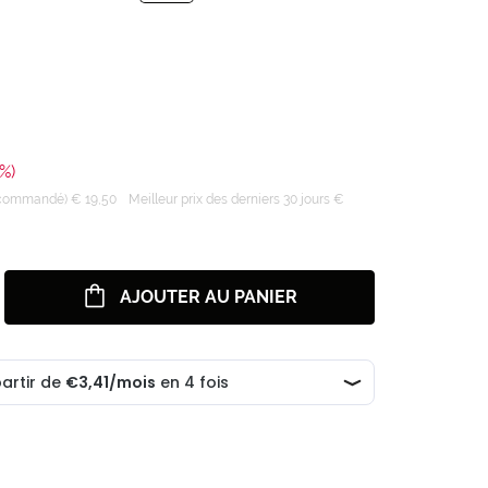
%)
recommandé) € 19,50
Meilleur prix des derniers 30 jours €
AJOUTER AU PANIER