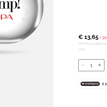
1
/
4
€ 13,65
(-30
PDR (Prix au détail 
13,65
1