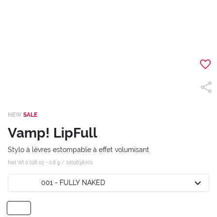
NEW
SALE
Vamp! LipFull
Stylo à lèvres estompable à effet volumisant
Net Wt 0.028 oz - 0,8 g /
020163A001
001 - FULLY NAKED