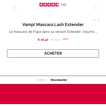
19
1
/
3
Vamp! Mascara Lash Extender
Le mascara de Pupa dans sa version Extender. Volume extension 3D. Des cils amplifiés et liftés à l’infini.
-20%
€ 16,40
Price reduced from
to
€ 20,50
ACHETER
Home
Nouveautés