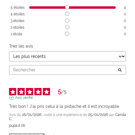
5
étoiles
4
4
étoiles
0
3
étoiles
0
2
étoiles
0
1
étoile
0
Trier les avis
5
/
5
Avis vérifié
Très bon ! J'ai pris celui à la pistache et il est incroyable.
Avis du
16/01/2026
, suite à une expérience du
05/01/2026
par
Carola
C.
pupa.it (it)