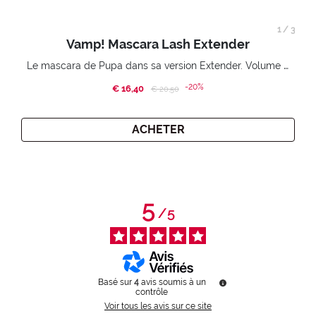
1
/
3
Vamp! Mascara Lash Extender
Le mascara de Pupa dans sa version Extender. Volume extension 3D. Des cils amplifiés et liftés à l’infini.
-20%
€ 16,40
Price reduced from
to
€ 20,50
ACHETER
5
/
5
Basé sur
4
avis soumis à un
contrôle
Voir tous les avis sur ce site