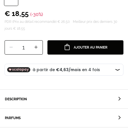
€ 18,55
(-30%)
PDR (Prix au détail recommandé) € 26,50
Meilleur prix des derniers 30
jours € 18,55
1
AJOUTER AU PANIER
DESCRIPTION
PARFUMS