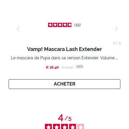
19
1
/
3
Vamp! Mascara Lash Extender
Le mascara de Pupa dans sa version Extender. Volume extension 3D. Des cils amplifiés et liftés à l’infini.
-20%
€ 16,40
Price reduced from
to
€ 20,50
ACHETER
4
/
5