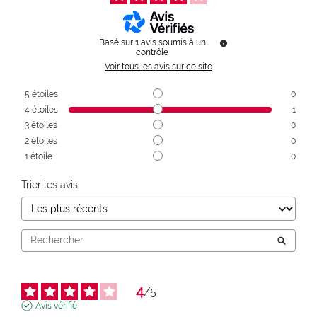
Basé sur
1
avis soumis à un
contrôle
Voir tous les avis sur ce site
5
étoiles
0
4
étoiles
1
3
étoiles
0
2
étoiles
0
1
étoile
0
Trier les avis
4
/
5
Avis vérifié