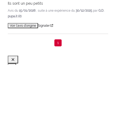
Ils sont un peu petits
Avis du
15/01/2026
, suite à une expérience du
30/12/2025
par
G.D.
pupa.it (it)
Voir l’avis d’origine
Signaler
1
Home
Maquillage
Visage
Accessoires