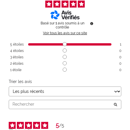
Basé sur
1
avis soumis à un
contrôle
Voir tous les avis sur ce site
5
étoiles
1
4
étoiles
0
3
étoiles
0
2
étoiles
0
1
étoile
0
Trier les avis
5
/
5