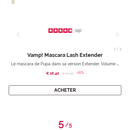
19
1
/
3
Vamp! Mascara Lash Extender
Le mascara de Pupa dans sa version Extender. Volume extension 3D. Des cils amplifiés et liftés à l’infini.
-20%
€ 16,40
Price reduced from
to
€ 20,50
ACHETER
5
/
5