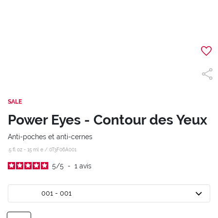
SALE
Power Eyes - Contour des Yeux
Anti-poches et anti-cernes
.5 fl oz - 15 ml e /
0T3F06A001
5
/
5
-
1
avis
001 - 001