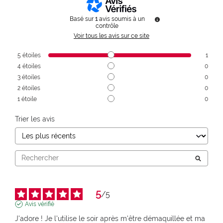
Basé sur
1
avis soumis à un
contrôle
Voir tous les avis sur ce site
5
étoiles
1
4
étoiles
0
3
étoiles
0
2
étoiles
0
1
étoile
0
Trier les avis
5
/
5
Avis vérifié
J'adore ! Je l'utilise le soir après m'être démaquillée et ma 