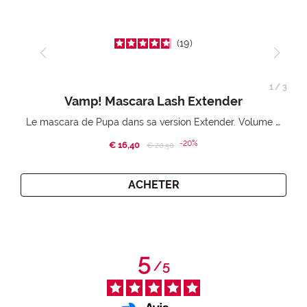
19
1
/
3
Vamp! Mascara Lash Extender
Le mascara de Pupa dans sa version Extender. Volume extension 3D. Des cils amplifiés et liftés à l’infini.
-20%
€ 16,40
Price reduced from
to
€ 20,50
ACHETER
5
/
5