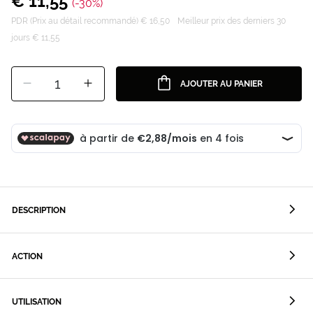
€ 11,55
(-30%)
PDR (Prix au détail recommandé) € 16,50
Meilleur prix des derniers 30
jours € 11,55
1
AJOUTER AU PANIER
DESCRIPTION
ACTION
UTILISATION