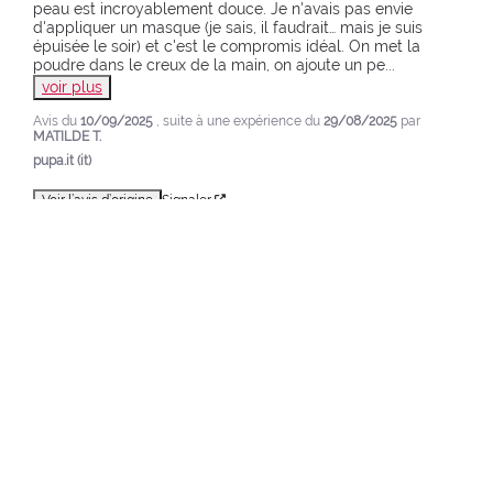
peau est incroyablement douce. Je n'avais pas envie 
d'appliquer un masque (je sais, il faudrait… mais je suis 
épuisée le soir) et c'est le compromis idéal. On met la 
poudre dans le creux de la main, on ajoute un pe
...
voir plus
Avis du
10/09/2025
, suite à une expérience du
29/08/2025
par
MATILDE T.
pupa.it (it)
Voir l’avis d’origine
Signaler
1