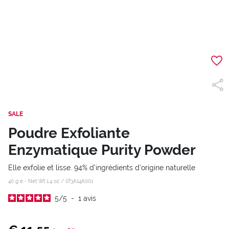
SALE
Poudre Exfoliante
Enzymatique Purity Powder
Elle exfolie et lisse. 94% d’ingrédients d’origine naturelle
40 g e - Net Wt 1.4 oz /
0T3A14A001
5
/
5
-
1
avis