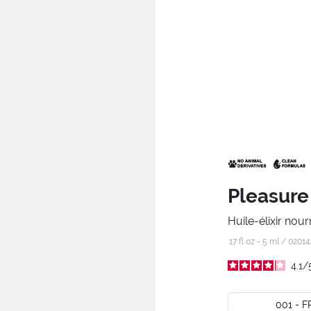
Pleasure 
Huile-élixir nour
.17 fl oz - 5 ml /
02014
4.1
/
001 - 