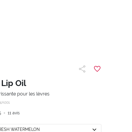
Lip Oil
rissante pour les lèvres
4A001
5
-
11
avis
FRESH WATERMELON