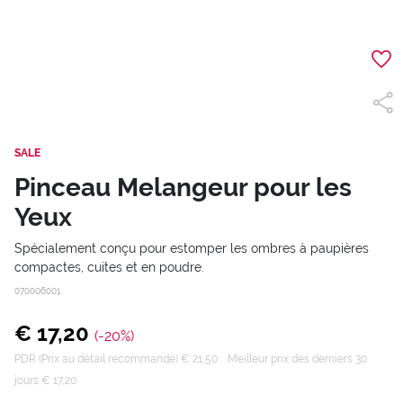
SALE
Pinceau Melangeur pour les
Yeux
Spécialement conçu pour estomper les ombres à paupières
compactes, cuites et en poudre.
070006001
€ 17,20
(-20%)
PDR (Prix au détail recommandé) € 21,50
Meilleur prix des derniers 30
jours € 17,20