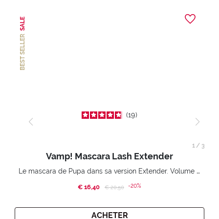
SALE
BEST SELLER
19
1
/
3
Vamp! Mascara Lash Extender
Le mascara de Pupa dans sa version Extender. Volume extension 3D. Des cils amplifiés et liftés à l’infini.
-20%
€ 16,40
Price reduced from
to
€ 20,50
ACHETER