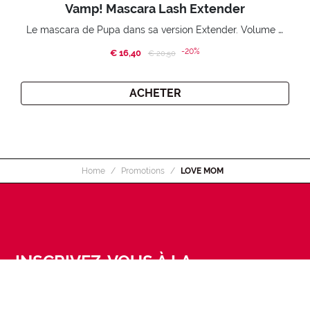
Vamp! Mascara Lash Extender
Le mascara de Pupa dans sa version Extender. Volume extension 3D. Des cils amplifiés et liftés à l’infini.
-20%
€ 16,40
Price reduced from
to
€ 20,50
ACHETER
Home
Promotions
LOVE MOM
INSCRIVEZ-VOUS À LA
NEWSLETTER