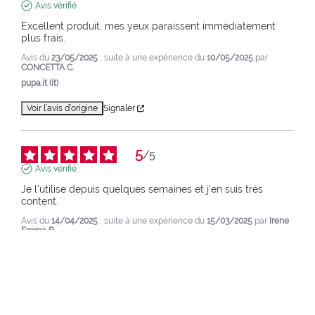
Avis vérifié
Excellent produit, mes yeux paraissent immédiatement 
plus frais.
Avis du
23/05/2025
, suite à une expérience du
10/05/2025
par
CONCETTA C.
pupa.it (it)
Voir l’avis d’origine
Signaler
5
/
5
Avis vérifié
Je l'utilise depuis quelques semaines et j'en suis très 
content.
Avis du
14/04/2025
, suite à une expérience du
15/03/2025
par
Irene
Emma B.
pupa.it (it)
Voir l’avis d’origine
Signaler