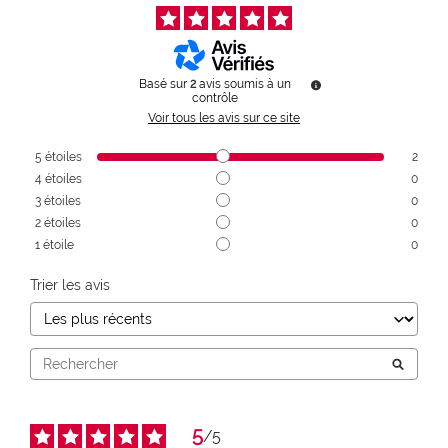
Basé sur
2
avis soumis à un
contrôle
Voir tous les avis sur ce site
5
étoiles
2
4
étoiles
0
3
étoiles
0
2
étoiles
0
1
étoile
0
Trier les avis
5
/
5