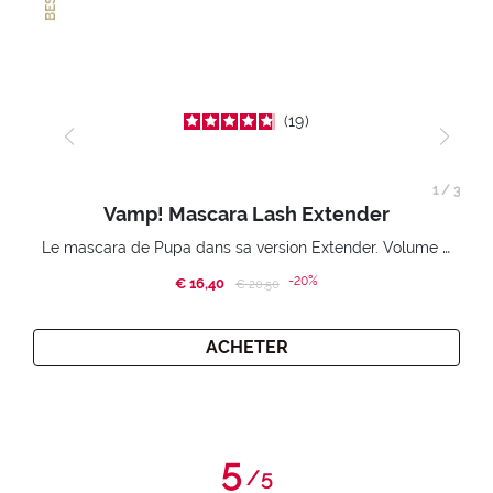
19
1
/
3
Vamp! Mascara Lash Extender
Le mascara de Pupa dans sa version Extender. Volume extension 3D. Des cils amplifiés et liftés à l’infini.
-20%
€ 16,40
Price reduced from
to
€ 20,50
ACHETER
5
/
5