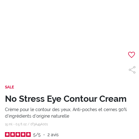
SALE
No Stress Eye Contour Cream
Crème pour le contour des yeux, Anti-poches et cernes 90%
d’ingrédients d’origine naturelle
15 ml - 0.5 fl oz /
0T3A49A001
5
/
5
-
2
avis