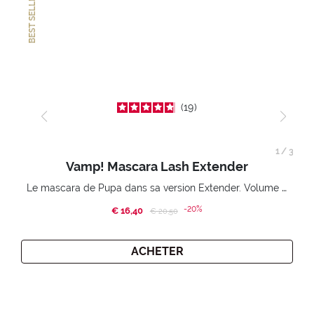
BEST SELLER
19
1
/
3
Vamp! Mascara Lash Extender
Le mascara de Pupa dans sa version Extender. Volume extension 3D. Des cils amplifiés et liftés à l’infini.
-20%
€ 16,40
Price reduced from
to
€ 20,50
ACHETER