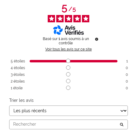
5
/
5
Basé sur
1
avis soumis à un
contrôle
Voir tous les avis sur ce site
5
étoiles
1
4
étoiles
0
3
étoiles
0
2
étoiles
0
1
étoile
0
Trier les avis