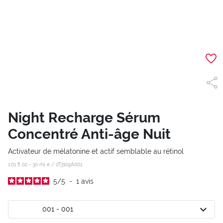
Night Recharge Sérum
Concentré Anti-âge Nuit
Activateur de mélatonine et actif semblable au rétinol
1.01 fl oz - 30 ml e /
0T3105A001
5
/
5
-
1
avis
001 - 001