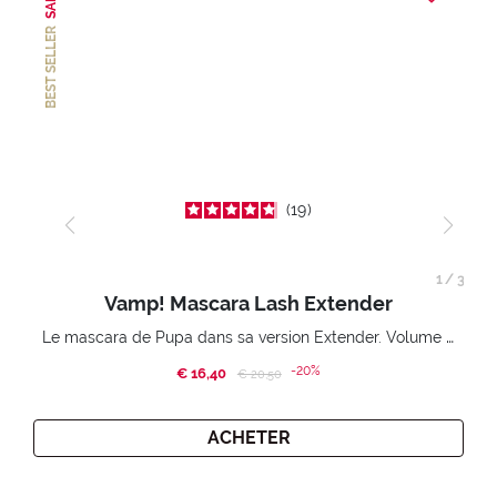
SALE
BEST SELLER
19
1
/
3
Vamp! Mascara Lash Extender
Le mascara de Pupa dans sa version Extender. Volume extension 3D. Des cils amplifiés et liftés à l’infini.
-20%
€ 16,40
Price reduced from
to
€ 20,50
ACHETER