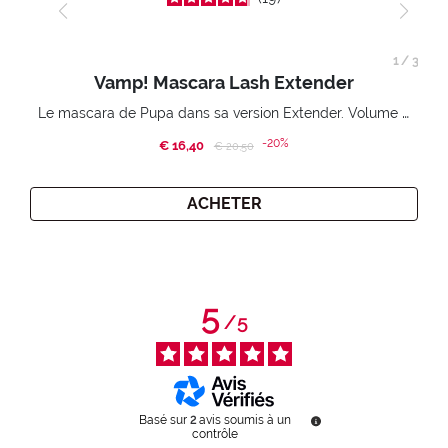
1
/
3
Vamp! Mascara Lash Extender
Le mascara de Pupa dans sa version Extender. Volume extension 3D. Des cils amplifiés et liftés à l’infini.
-20%
€ 16,40
Price reduced from
to
€ 20,50
ACHETER
5
/
5
Basé sur
2
avis soumis à un
contrôle