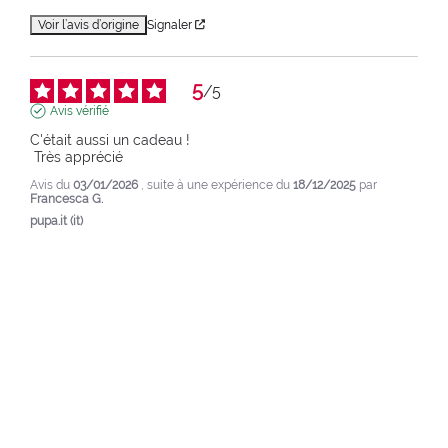
Voir l’avis d’origine
Signaler
5
/
5
Avis vérifié
C'était aussi un cadeau !

 Très apprécié
Avis du
03/01/2026
, suite à une expérience du
18/12/2025
par
Francesca G.
pupa.it (it)
Voir l’avis d’origine
Signaler
1