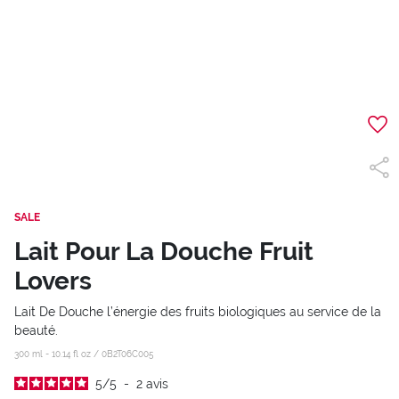
SALE
Lait Pour La Douche Fruit
Lovers
Lait De Douche l’énergie des fruits biologiques au service de la
beauté.
300 ml - 10.14 fl oz /
0B2T06C005
5
/
5
-
2
avis