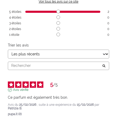
Voir tous les avis sur ce site
5
étoiles
2
4
étoiles
0
3
étoiles
0
2
étoiles
0
1
étoile
0
Trier les avis
5
/
5
Avis vérifié
Ce parfum est également très bon.
Avis du
25/02/2026
, suite à une expérience du
15/02/2026
par
Patrizia B.
pupa.it (it)