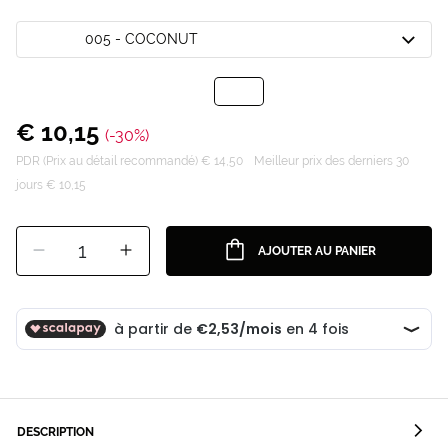
005 - COCONUT
€ 10,15
(-30%)
PDR (Prix au détail recommandé) € 14,50
Meilleur prix des derniers 30
jours € 10,15
1
AJOUTER AU PANIER
DESCRIPTION