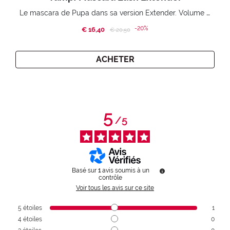
Le mascara de Pupa dans sa version Extender. Volume extension 3D. Des cils amplifiés et liftés à l’infini.
-20%
€ 16,40
Price reduced from
to
€ 20,50
ACHETER
5
/
5
Basé sur
1
avis soumis à un
contrôle
Voir tous les avis sur ce site
5
étoiles
1
4
étoiles
0