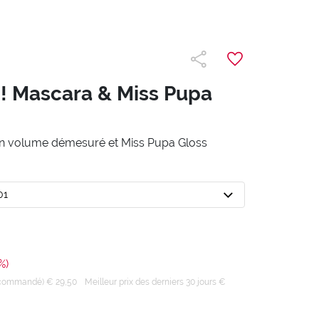
! Mascara & Miss Pupa
n volume démesuré et Miss Pupa Gloss
01
%)
recommandé) € 29,50
Meilleur prix des derniers 30 jours €