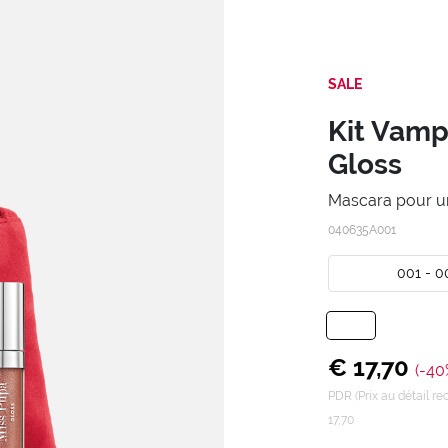
SALE
Kit Vamp
Gloss
Mascara pour u
040635A001
001 - 0
€ 17,70
(-40
PDR (Prix au détail 
17,70