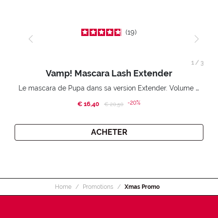
19
1
/
3
Vamp! Mascara Lash Extender
Le mascara de Pupa dans sa version Extender. Volume extension 3D. Des cils amplifiés et liftés à l’infini.
-20%
€ 16,40
Price reduced from
to
€ 20,50
ACHETER
Home
Promotions
Xmas Promo