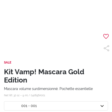
SALE
Kit Vamp! Mascara Gold
Edition
Mascara volume surdimensionné. Pochette essentielle
Net Wt .32 oz – 9 ml /
040656A001
001 - 001