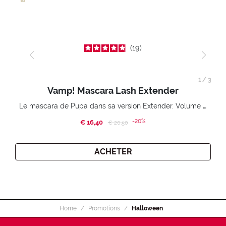
19
1
/
3
Vamp! Mascara Lash Extender
Le mascara de Pupa dans sa version Extender. Volume extension 3D. Des cils amplifiés et liftés à l’infini.
-20%
€ 16,40
Price reduced from
to
€ 20,50
ACHETER
Home
Promotions
Halloween