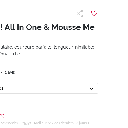
! All In One & Mousse Me
aire, courbure parfaite, longueur inimitable.
émaquille.
-
1
avis
01
%)
recommandé) € 25,50
Meilleur prix des derniers 30 jours €