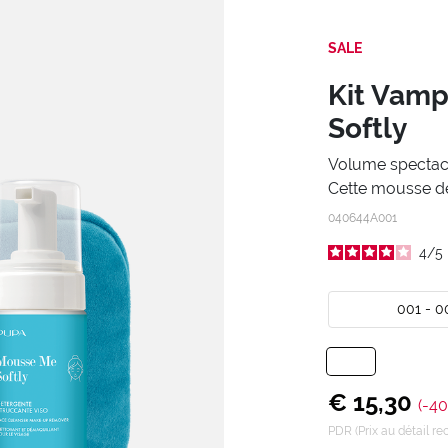
SALE
Kit Vamp
Softly
Volume spectacul
Cette mousse d
040644A001
4
/
5
001 - 0
€ 15,30
(-40
PDR (Prix au détail 