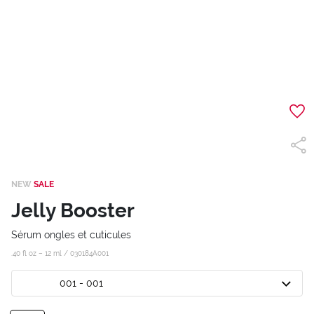
NEW
SALE
Jelly Booster
Sérum ongles et cuticules
.40 fl oz – 12 ml /
030184A001
001 - 001