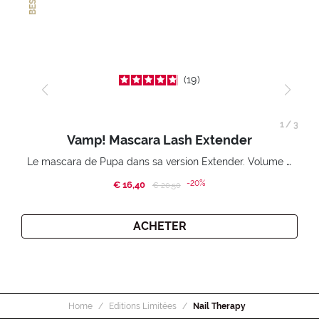
19
1
/
3
Vamp! Mascara Lash Extender
Le mascara de Pupa dans sa version Extender. Volume extension 3D. Des cils amplifiés et liftés à l’infini.
-20%
€ 16,40
Price reduced from
to
€ 20,50
ACHETER
Home
Editions Limitées
Nail Therapy