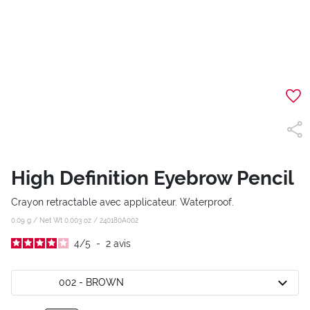
High Definition Eyebrow Pencil
Crayon retractable avec applicateur. Waterproof.
0.09 g / Net Wt 0.003 oz /
240180A002
4
/
5
-
2
avis
002 - BROWN