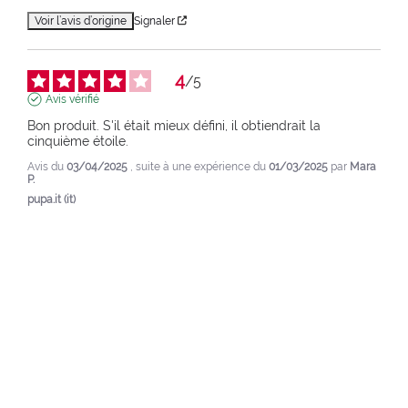
Voir l’avis d’origine
Signaler
4
/
5
Avis vérifié
Bon produit. S'il était mieux défini, il obtiendrait la 
cinquième étoile.
Avis du
03/04/2025
, suite à une expérience du
01/03/2025
par
Mara
P.
pupa.it (it)
Voir l’avis d’origine
Signaler
1