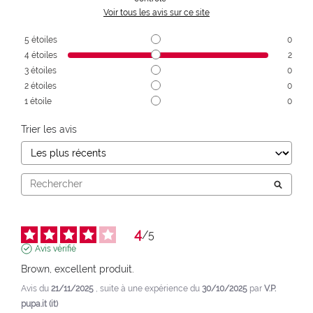
Voir tous les avis sur ce site
5
étoiles
0
4
étoiles
2
3
étoiles
0
2
étoiles
0
1
étoile
0
Trier les avis
4
/
5
Avis vérifié
Brown, excellent produit.
Avis du
21/11/2025
, suite à une expérience du
30/10/2025
par
V.P.
pupa.it (it)