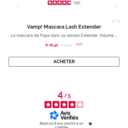
19
1
/
3
Vamp! Mascara Lash Extender
Le mascara de Pupa dans sa version Extender. Volume extension 3D. Des cils amplifiés et liftés à l’infini.
-20%
€ 16,40
Price reduced from
to
€ 20,50
ACHETER
4
/
5
Basé sur
2
avis soumis à un
contrôle