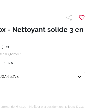
x - Nettoyant solide 3 en
 3 en 1
 e /
0B3R12A001
-
1
avis
SUGAR LOVE
recommandé) € 12,90
Meilleur prix des derniers 30 jours € 7,74