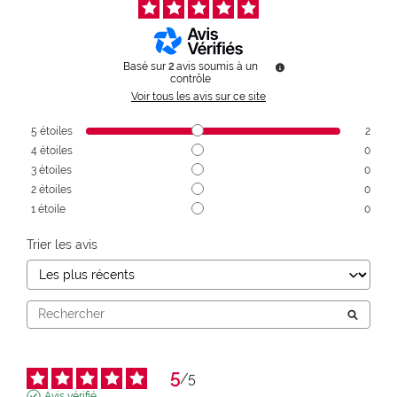
Basé sur
2
avis soumis à un
contrôle
Voir tous les avis sur ce site
5
étoiles
2
4
étoiles
0
3
étoiles
0
2
étoiles
0
1
étoile
0
Trier les avis
5
/
5
Avis vérifié