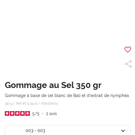
Gommage au Sel 350 gr
Gommage à base de sel blanc de Bali et d’extrait de nymphéa.
350 g / Net Wt 12.34 oz /
0T3A22A003
5
/
5
-
2
avis
003 - 003