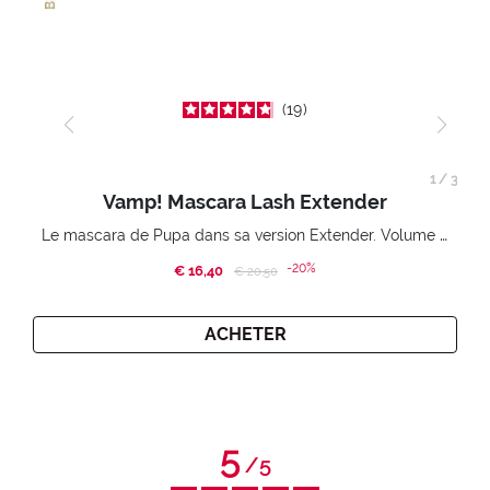
19
1
/
3
Vamp! Mascara Lash Extender
Le mascara de Pupa dans sa version Extender. Volume extension 3D. Des cils amplifiés et liftés à l’infini.
-20%
€ 16,40
Price reduced from
to
€ 20,50
ACHETER
5
/
5