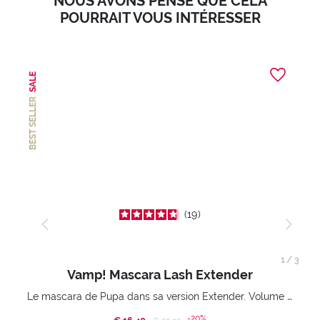
NOUS AVONS PENSÉ QUE CELA
POURRAIT VOUS INTÉRESSER
SALE
BEST SELLER
19
1
/
3
Vamp! Mascara Lash Extender
Le mascara de Pupa dans sa version Extender. Volume extension 3D. Des cils amplifiés et liftés à l’infini.
-20%
Price reduced from
to