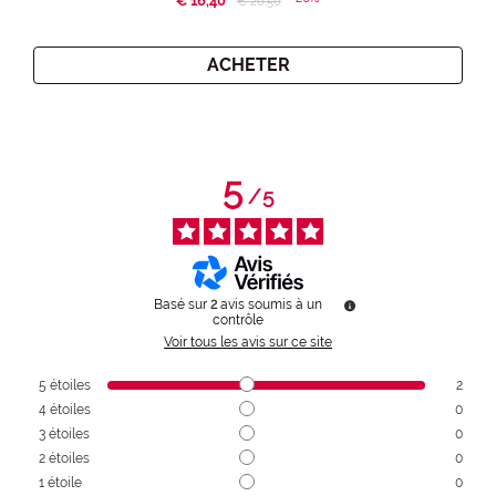
€ 16,40
€ 20,50
ACHETER
5
/
5
Basé sur
2
avis soumis à un
contrôle
Voir tous les avis sur ce site
5
étoiles
2
4
étoiles
0
3
étoiles
0
2
étoiles
0
1
étoile
0