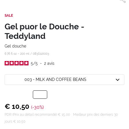
SALE
Gel puor le Douche -
Teddyland
Gel douche
6.76 fl oz – 200 ml /
0B3S11A003
5
/
5
-
2
avis
003 - MILK AND COFFEE BEANS
€ 10,50
(-30%)
PDR (Prix au détail recommandé) € 15,00
Meilleur prix des derniers 30
jours € 10,50