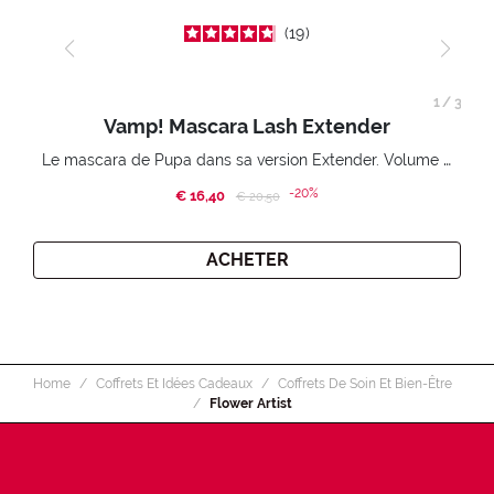
19
1
/
3
Vamp! Mascara Lash Extender
Le mascara de Pupa dans sa version Extender. Volume extension 3D. Des cils amplifiés et liftés à l’infini.
-20%
€ 16,40
Price reduced from
to
€ 20,50
ACHETER
Home
Coffrets Et Idées Cadeaux
Coffrets De Soin Et Bien-Être
Flower Artist