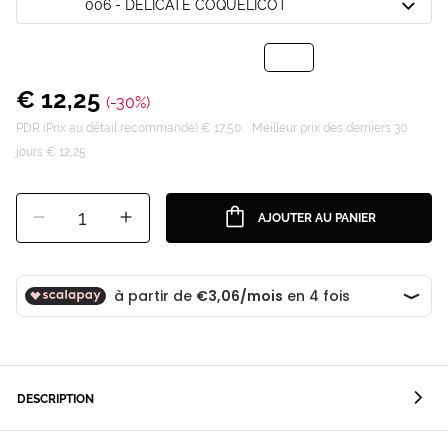
006 - DELICATE COQUELICOT
€ 12,25
(-30%)
PDR (Prix au détail recommandé) € 17,50
Meilleur prix des derniers 30
jours € 12,25
1
AJOUTER AU PANIER
DESCRIPTION