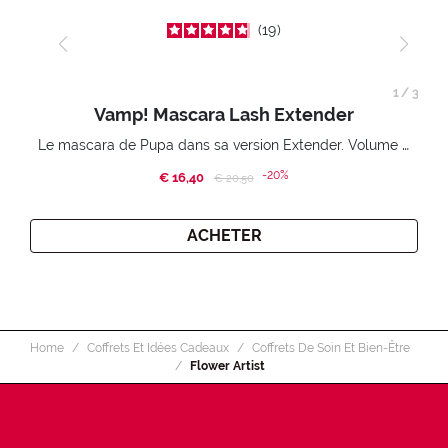
19
1
/
3
Vamp! Mascara Lash Extender
Le mascara de Pupa dans sa version Extender. Volume extension 3D. Des cils amplifiés et liftés à l’infini.
-20%
€ 16,40
Price reduced from
to
€ 20,50
ACHETER
Home
Coffrets Et Idées Cadeaux
Coffrets De Soin Et Bien-Être
Flower Artist