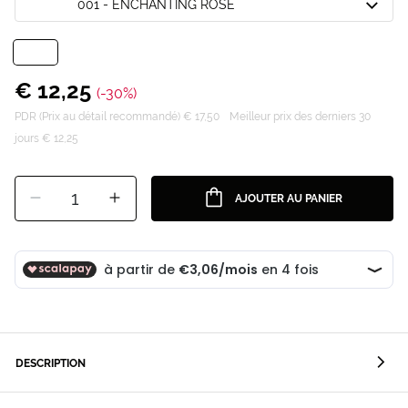
001 - ENCHANTING ROSE
€ 12,25
(-30%)
PDR (Prix au détail recommandé) € 17,50
Meilleur prix des derniers 30
jours € 12,25
1
AJOUTER AU PANIER
DESCRIPTION