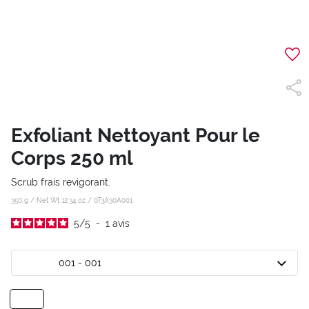
Exfoliant Nettoyant Pour le
Corps 250 ml
Scrub frais revigorant.
350 g / Net Wt 12.34 oz /
0T3A30A001
5
/
5
-
1
avis
001 - 001