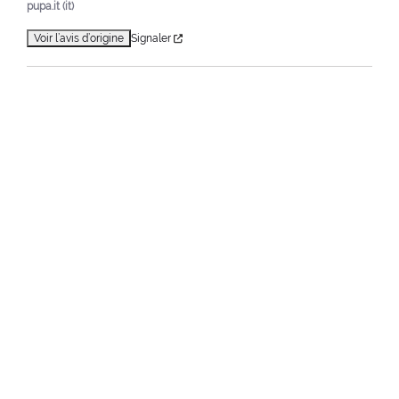
pupa.it (it)
Voir l’avis d’origine
Signaler
1
Home
Promotions
CHOOSETOLOVE