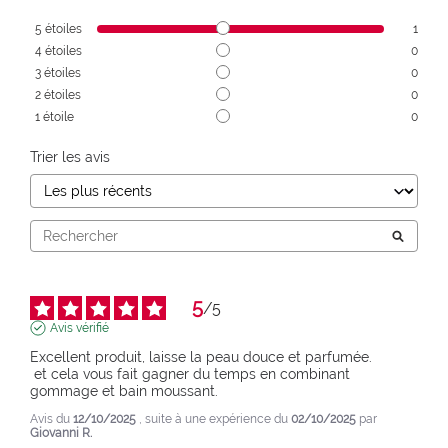
5
étoiles
1
4
étoiles
0
3
étoiles
0
2
étoiles
0
1
étoile
0
Trier les avis
5
/
5
Avis vérifié
Excellent produit, laisse la peau douce et parfumée.

 et cela vous fait gagner du temps en combinant 
gommage et bain moussant.
Avis du
12/10/2025
, suite à une expérience du
02/10/2025
par
Giovanni R.