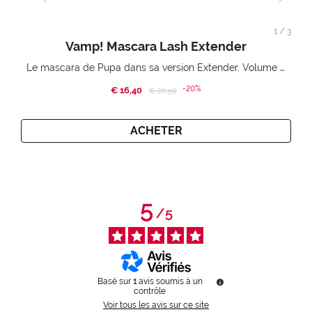
1
/
3
Vamp! Mascara Lash Extender
Le mascara de Pupa dans sa version Extender. Volume extension 3D. Des cils amplifiés et liftés à l’infini.
-20%
€ 16,40
Price reduced from
to
€ 20,50
ACHETER
5
/
5
Basé sur
1
avis soumis à un
contrôle
Voir tous les avis sur ce site