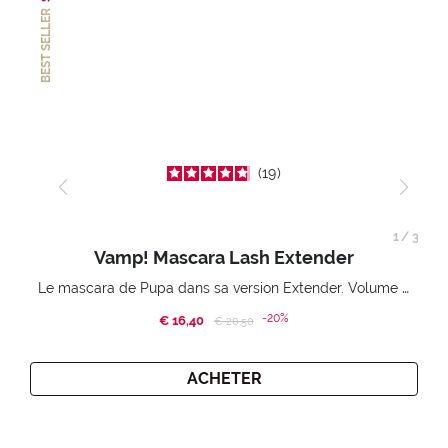
BEST SELLER
19
1
/
3
Vamp! Mascara Lash Extender
Le mascara de Pupa dans sa version Extender. Volume extension 3D. Des cils amplifiés et liftés à l’infini.
-20%
€ 16,40
Price reduced from
to
€ 20,50
ACHETER