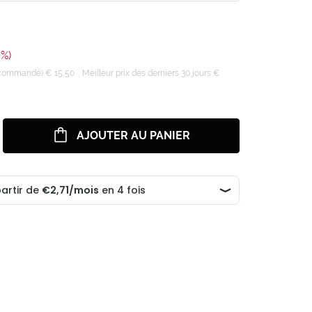
0%)
recommandé) € 15,50
Meilleur prix des derniers 30 jours €
AJOUTER AU PANIER