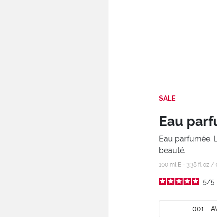
SALE
Eau parf
Eau parfumée. L’
beauté.
100 ml E - 3.38 fl oz /
5
/
5
001 - 