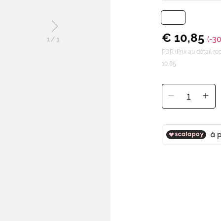
€ 10,85
(-3
1
/
3
PDR (Prix au détail 
10,85
1