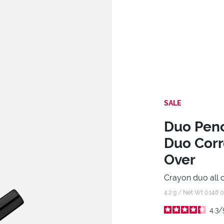
SALE
Duo Penc
Duo Corr
Over
Crayon duo all o
4.2 g / Net Wt 0.148 
4.3
/