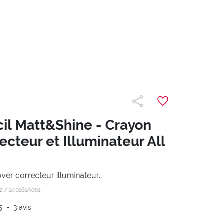
il Matt&Shine - Crayon
ecteur et Illuminateur All
ver correcteur illuminateur.
oz /
240181A001
5
-
3
avis