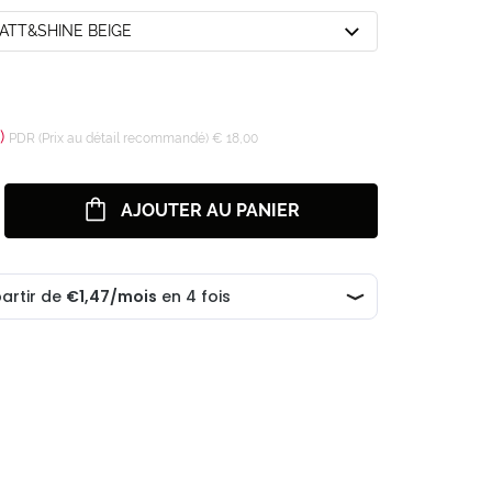
MATT&SHINE BEIGE
)
PDR (Prix au détail recommandé) € 18,00
AJOUTER AU PANIER