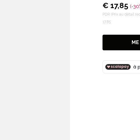
€ 17,85
(-30
PDR (Prix au détail 
17,85
ME