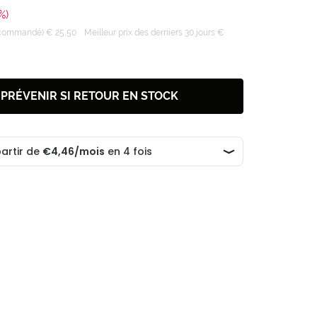
%)
recommandé) € 25,50
Meilleur prix des derniers 30 jours €
 PRÉVENIR SI RETOUR EN STOCK