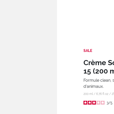
SALE
Crème So
15 (200 
Formule clean, 
d’animaux.
200 ml / 6.76 fl oz /
2
3
/
5