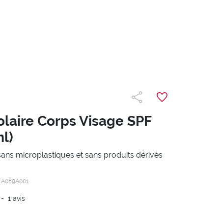
laire Corps Visage SPF
ml)
sans microplastiques et sans produits dérivés
TA089A001
-
1
avis