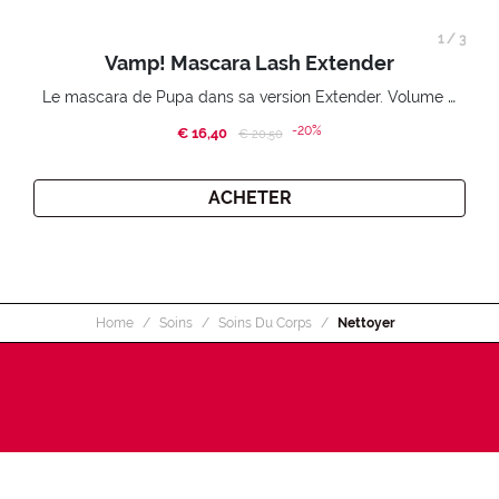
1
/
3
Vamp! Mascara Lash Extender
Le mascara de Pupa dans sa version Extender. Volume extension 3D. Des cils amplifiés et liftés à l’infini.
-20%
€ 16,40
Price reduced from
to
€ 20,50
ACHETER
Home
Soins
Soins Du Corps
Nettoyer
INSCRIVEZ-VOUS À LA