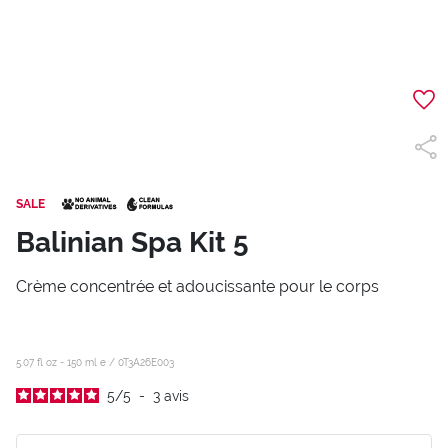
SALE
Balinian Spa Kit 5
Crème concentrée et adoucissante pour le corps
5.07 fl oz - 150 ml e /
0T3A26E003
5
/
5
-
3
avis