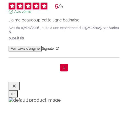
5
/
5
Avis vérifié
J'aime beaucoup cette ligne balinaise
Avis du
07/01/2026
, suite à une expérience du
25/12/2025
par
Aurica
N.
pupa.it (it)
Voir l’avis d’origine
Signaler
1