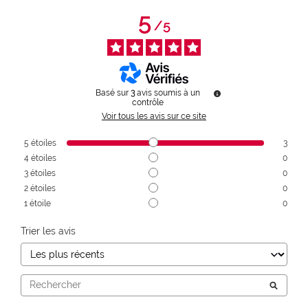
5
/
5
Basé sur
3
avis soumis à un
contrôle
Voir tous les avis sur ce site
5
étoiles
3
4
étoiles
0
3
étoiles
0
2
étoiles
0
1
étoile
0
Trier les avis