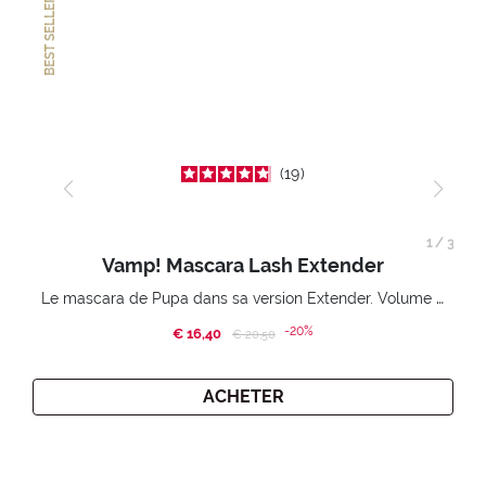
BEST SELLER
19
1
/
3
Vamp! Mascara Lash Extender
Le mascara de Pupa dans sa version Extender. Volume extension 3D. Des cils amplifiés et liftés à l’infini.
-20%
€ 16,40
Price reduced from
to
€ 20,50
ACHETER