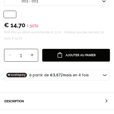
003 - 003
€ 14,70
(-30%)
PDR (Prix au détail recommandé) € 21,00
Meilleur prix des derniers 30
jours € 14,70
1
AJOUTER AU PANIER
DESCRIPTION