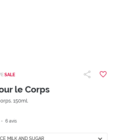
VE
SALE
our le Corps
orps. 150ml.
-
6
avis
RICE MILK AND SUGAR