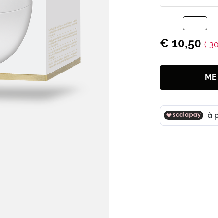
€ 10,50
(-3
ME