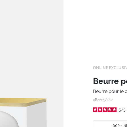
ONLINE EXCLUSI
Beurre p
Beurre pour le c
0B2A05A002
5
/
5
002 - 