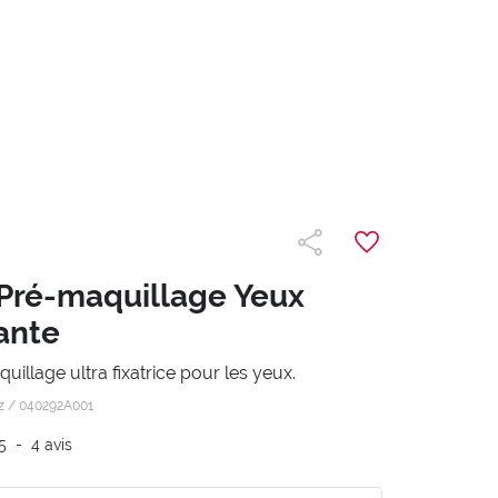
Pré-maquillage Yeux
xante
illage ultra fixatrice pour les yeux.
z /
040292A001
5
-
4
avis