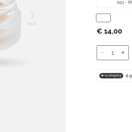
001 - 
1
/
2
€ 14,00
1