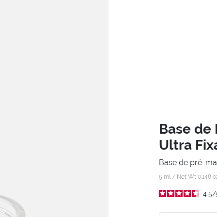
Base de 
Ultra Fi
Base de pré-maqu
5 ml / Net Wt 0.148 o
4.5
/