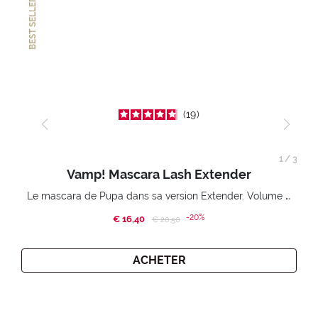
BEST SELLER
19
1
/
3
Vamp! Mascara Lash Extender
Le mascara de Pupa dans sa version Extender. Volume extension 3D. Des cils amplifiés et liftés à l’infini.
-20%
€ 16,40
Price reduced from
to
€ 20,50
ACHETER