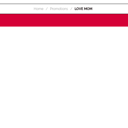
Home
Promotions
LOVE MOM
INSCRIVEZ-VOUS À LA
NEWSLETTER