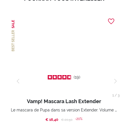
SALE
BEST SELLER
19
1
/
3
Vamp! Mascara Lash Extender
Le mascara de Pupa dans sa version Extender. Volume extension 3D. Des cils amplifiés et liftés à l’infini.
-20%
€ 16,40
Price reduced from
to
€ 20,50