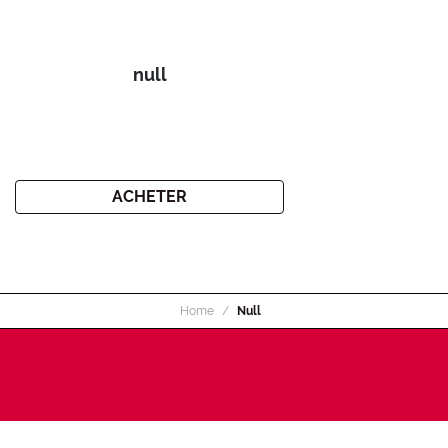
null
ACHETER
Home
Null
INSCRIVEZ-VOUS À LA