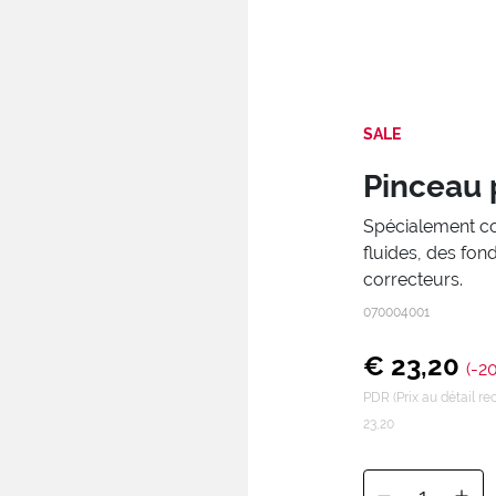
SALE
Pinceau 
Spécialement co
fluides, des fon
correcteurs.
070004001
€ 23,20
(-2
PDR (Prix au détail 
23,20