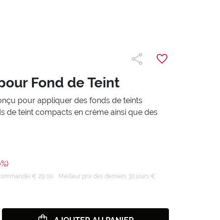
pour Fond de Teint
nçu pour appliquer des fonds de teints
ds de teint compacts en crème ainsi que des
0%)
recommandé) € 29,00
Meilleur prix des derniers 30 jours €