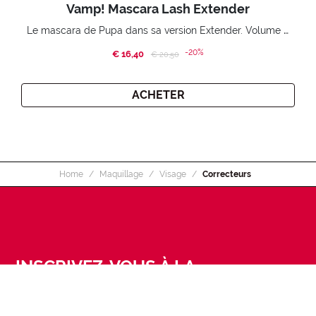
Vamp! Mascara Lash Extender
Le mascara de Pupa dans sa version Extender. Volume extension 3D. Des cils amplifiés et liftés à l’infini.
-20%
€ 16,40
Price reduced from
to
€ 20,50
ACHETER
Home
Maquillage
Visage
Correcteurs
INSCRIVEZ-VOUS À LA
NEWSLETTER