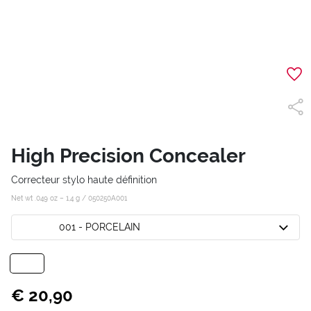
High Precision Concealer
Correcteur stylo haute définition
Net wt .049 oz – 1,4 g /
050250A001
001 - PORCELAIN
€ 20,90