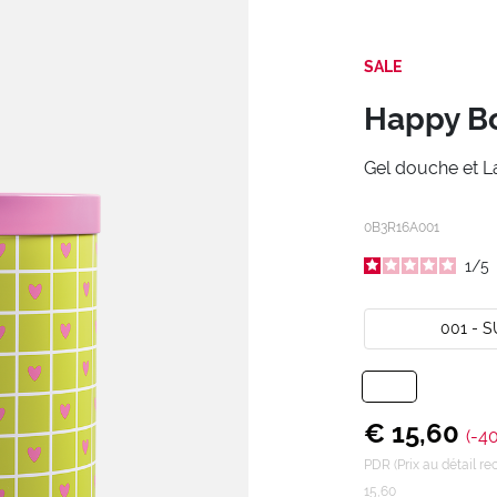
SALE
Happy Bo
Gel douche et La
0B3R16A001
1
/
5
001 - 
€ 15,60
(-4
PDR (Prix au détail 
15,60