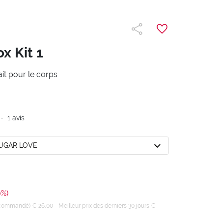
x Kit 1
it pour le corps
-
1
avis
SUGAR LOVE
0%)
recommandé) € 26,00
Meilleur prix des derniers 30 jours €