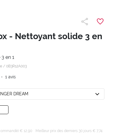
x - Nettoyant solide 3 en
 3 en 1
 e /
0B3R12A003
-
1
avis
GINGER DREAM
recommandé) € 12,90
Meilleur prix des derniers 30 jours € 7,74