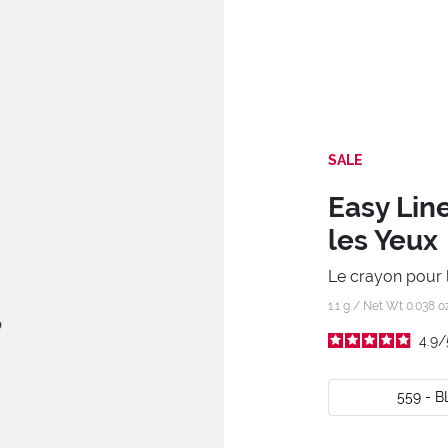
SALE
Easy Lin
les Yeux
Le crayon pour l
1.1 g / Net Wt 0.038 o
4.9
/
559 - 