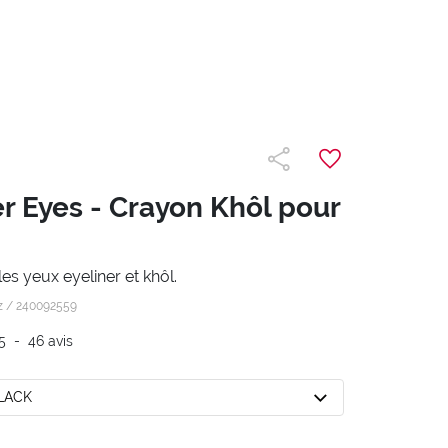
er Eyes - Crayon Khôl pour
es yeux eyeliner et khôl.
z /
240092559
5
-
46
avis
BLACK