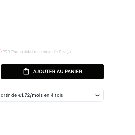
)
PDR (Prix au détail recommandé) € 12,50
AJOUTER AU PANIER