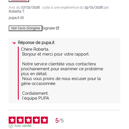
Avis du
07/02/2026
, suite à une expérience du
19/01/2026
par
Roberta T.
pupa.it (it)
Voir l’avis d’origine
Signaler
Réponse de
pupa.it
Chère Roberta,

 Bonjour et merci pour votre rapport.

 Notre service clientèle vous contactera 
prochainement pour examiner ce problème 
plus en détail.

 Nous vous prions de nous excuser pour la 
gêne occasionnée.

 Cordialement,

 l'équipe PUPA
5
/
5
Avis vérifié