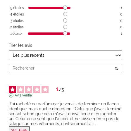
5
étoiles
1
4
étoiles
0
3
étoiles
0
2
étoiles
0
1
étoile
1
Trier les avis
1
/
5
Avis vérifié
J'ai racheté ce parfum car je venais de terminer un flacon 
identique, mais quelle déception ! Celui que j'avais terminé 
sentait si bon que cela m'avait convaincue d'en racheter 
un. Celui-ci ne sent que l'alcool et ne laisse même pas de 
sillage sur mes vêtements, contrairement à l
...
voir plus