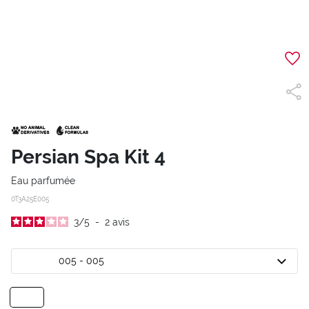
Persian Spa Kit 4
Eau parfumée
0T3A25E005
3
/
5
-
2
avis
005 - 005