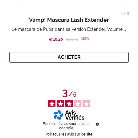
1
/
3
Vamp! Mascara Lash Extender
Le mascara de Pupa dans sa version Extender. Volume extension 3D. Des cils amplifiés et liftés à l’infini.
-20%
€ 16,40
Price reduced from
to
€ 20,50
ACHETER
3
/
5
Basé sur
2
avis soumis à un
contrôle
Voir tous les avis sur ce site