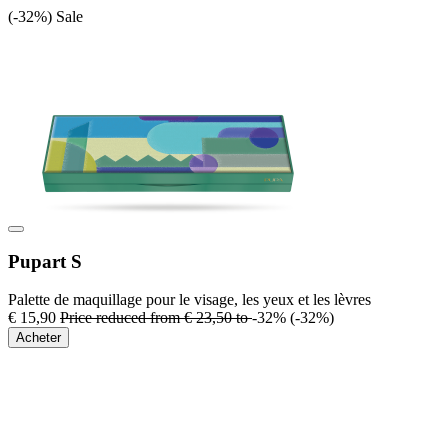
(-32%)
Sale
Pupart S
Palette de maquillage pour le visage, les yeux et les lèvres
€ 15,90
Price reduced from
€ 23,50
to
-32%
(-32%)
Acheter