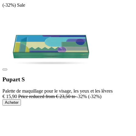
(-32%)
Sale
Pupart S
Palette de maquillage pour le visage, les yeux et les lèvres
€ 15,90
Price reduced from
€ 23,50
to
-32%
(-32%)
Acheter