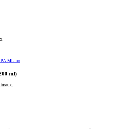
x.
200 ml)
animaux.