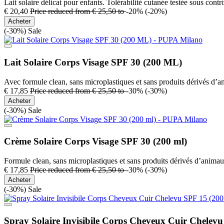
Lait solaire délicat pour enfants. Tolérabilité cutanée testée sous cont
€ 20,40
Price reduced from
€ 25,50
to
-20%
(-20%)
Acheter
(-30%)
Sale
Lait Solaire Corps Visage SPF 30 (200 ML)
Avec formule clean, sans microplastiques et sans produits dérivés d’
€ 17,85
Price reduced from
€ 25,50
to
-30%
(-30%)
Acheter
(-30%)
Sale
Crème Solaire Corps Visage SPF 30 (200 ml)
Formule clean, sans microplastiques et sans produits dérivés d’animau
€ 17,85
Price reduced from
€ 25,50
to
-30%
(-30%)
Acheter
(-30%)
Sale
Spray Solaire Invisibile Corps Cheveux Cuir Chelevu