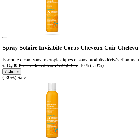
Spray Solaire Invisibile Corps Cheveux Cuir Chelevu
Formule clean, sans microplastiques et sans produits dérivés d’animau
€ 16,80
Price reduced from
€ 24,00
to
-30%
(-30%)
Acheter
(-30%)
Sale