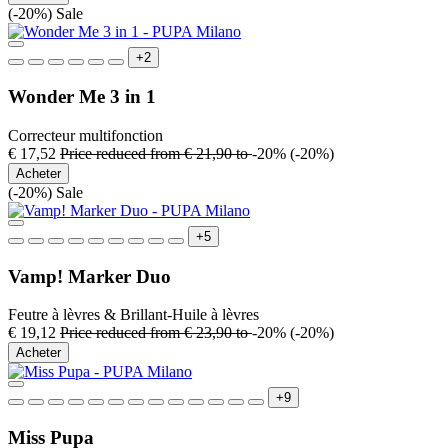
(-20%)
Sale
+2
Wonder Me 3 in 1
Correcteur multifonction
€ 17,52
Price reduced from
€ 21,90
to
-20%
(-20%)
Acheter
(-20%)
Sale
+5
Vamp! Marker Duo
Feutre à lèvres & Brillant-Huile à lèvres
€ 19,12
Price reduced from
€ 23,90
to
-20%
(-20%)
Acheter
+9
Miss Pupa