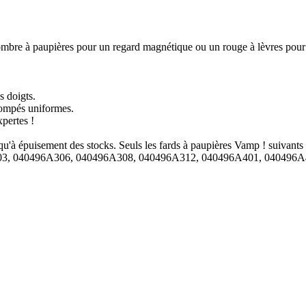
bre à paupières pour un regard magnétique ou un rouge à lèvres pour des
s doigts.
tompés uniformes.
pertes !
u'à épuisement des stocks. Seuls les fards à paupières Vamp ! suivan
3, 040496A306, 040496A308, 040496A312, 040496A401, 040496A