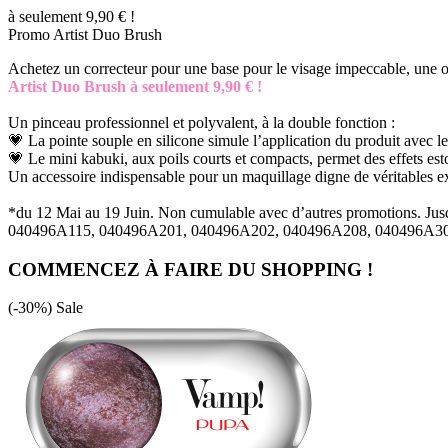
à seulement 9,90 € !
Promo Artist Duo Brush
Achetez un correcteur pour une base pour le visage impeccable, une om
Artist Duo Brush à seulement 9,90 € !
Un pinceau professionnel et polyvalent, à la double fonction :
💗 La pointe souple en silicone simule l’application du produit avec le
💗 Le mini kabuki, aux poils courts et compacts, permet des effets es
Un accessoire indispensable pour un maquillage digne de véritables ex
*du 12 Mai au 19 Juin. Non cumulable avec d’autres promotions. Jusq
040496A115, 040496A201, 040496A202, 040496A208, 040496A30
COMMENCEZ À FAIRE DU SHOPPING !
(-30%)
Sale