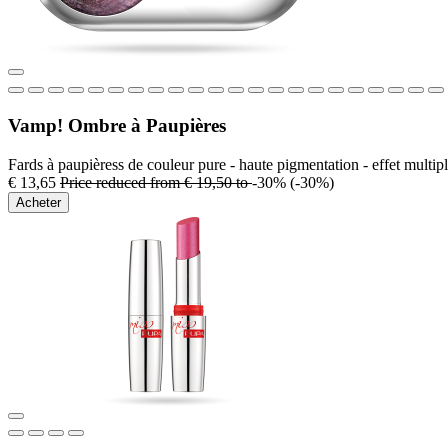
Vamp! Ombre à Paupières
Fards à paupièress de couleur pure - haute pigmentation - effet multip
€ 13,65
Price reduced from
€ 19,50
to
-30%
(-30%)
Acheter