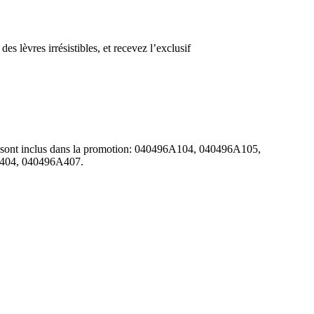
 lèvres irrésistibles, et recevez l’exclusif
ts sont inclus dans la promotion: 040496A104, 040496A105,
404, 040496A407.