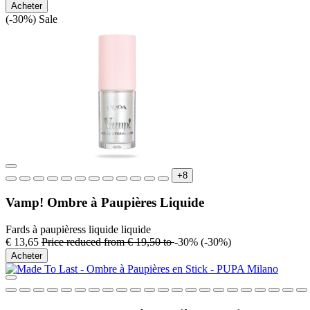
Acheter
(-30%)
Sale
+8
Vamp! Ombre à Paupières Liquide
Fards à paupièress liquide liquide
€ 13,65
Price reduced from
€ 19,50
to
-30%
(-30%)
Acheter