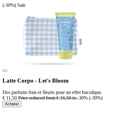
(-30%)
Sale
Latte Corpo - Let's Bloom
Des parfums frais et fleuris pour un effet bucolique.
€ 11,50
Price reduced from
€ 16,50
to
-30%
(-30%)
Acheter