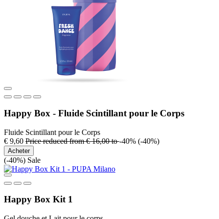
Happy Box - Fluide Scintillant pour le Corps
Fluide Scintillant pour le Corps
€ 9,60
Price reduced from
€ 16,00
to
-40%
(-40%)
Acheter
(-40%)
Sale
Happy Box Kit 1
Gel douche et Lait pour le corps