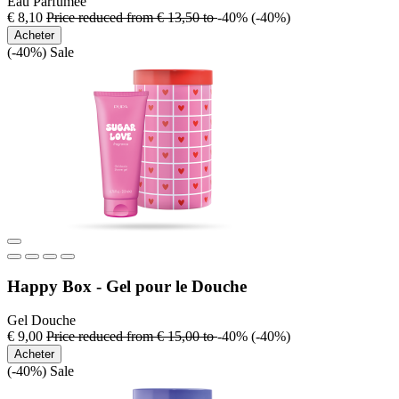
Eau Parfumée
€ 8,10
Price reduced from
€ 13,50
to
-40%
(-40%)
Acheter
(-40%)
Sale
Happy Box - Gel pour le Douche
Gel Douche
€ 9,00
Price reduced from
€ 15,00
to
-40%
(-40%)
Acheter
(-40%)
Sale