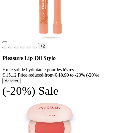
+2
Pleasure Lip Oil Stylo
Huile solide hydratante pour les lèvres.
€ 15,12
Price reduced from
€ 18,90
to
-20%
(-20%)
Acheter
(-20%)
Sale