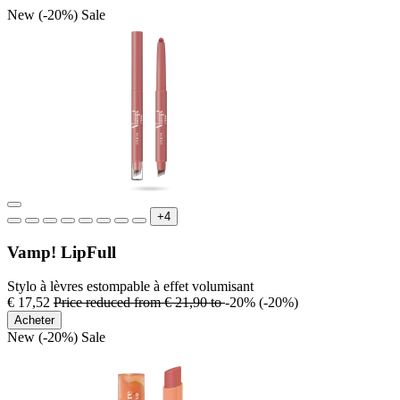
New
(-20%)
Sale
+4
Vamp! LipFull
Stylo à lèvres estompable à effet volumisant
€ 17,52
Price reduced from
€ 21,90
to
-20%
(-20%)
Acheter
New
(-20%)
Sale